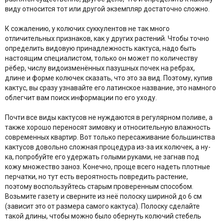
виду относится тот или другой экземпляр достаточно сложно.
К сожалению, у колючих суккулентов не так много
отличительных признаков, как у других растений. Чтобы точно
определить видовую принадлежность кактуса, надо быть
настоящим специалистом, только он может по количеству
рёбер, числу видоизменённых пазушных почек на ребрах,
длине и форме колючек сказать, что это за вид. Поэтому, купив
кактус, вы сразу узнавайте его латинское название, это намного
облегчит вам поиск информации по его уходу.
Почти все виды кактусов не нуждаются в регулярном поливе, а
также хорошо переносят зимовку и относительную влажность
современных квартир. Вот только пересаживание большинства
кактусов довольно сложная процедура из-за их колючек, а ну-
ка, попробуйте его удержать голыми руками, не загнав под
кожу множество заноз. Конечно, проще всего надеть плотные
перчатки, но тут есть вероятность повредить растение,
поэтому воспользуйтесь старым проверенным способом.
Возьмите газету и сверните из неё полоску шириной до 6 см
(зависит это от размера самого кактуса). Полоску сделайте
такой длины, чтобы можно было обернуть колючий стебель