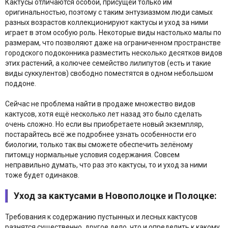
Кактусы отличаются особой, присущей только им
оригинальностью, поэтому с таким энтузиазмом люди самых
разных возрастов коллекционируют кактусы и уход за ними
играет в этом особую роль. Некоторые виды настолько малы по
размерам, что позволяют даже на ограниченном пространстве
городского подоконника разместить несколько десятков видов
этих растений, а колючее семейство лилипутов (есть и такие
виды суккулентов) свободно поместятся в одном небольшом
поддоне.
Сейчас не проблема найти в продаже множество видов
кактусов, хотя ещё несколько лет назад это было сделать
очень сложно. Но если вы приобретаете новый экземпляр,
постарайтесь всё же подробнее узнать особенности его
биологии, только так вы сможете обеспечить зелёному
питомцу нормальные условия содержания. Совсем
неправильно думать, что раз это кактусы, то и уход за ними
тоже будет одинаков.
Уход за кактусами в Новополоцке и Полоцке:
Требования к содержанию пустынных и лесных кактусов
разнятся существенно, другое дело, что и определить к какому