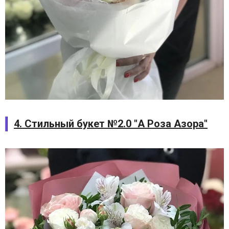
4. Стильный букет №2.0 "А Роза Азора"