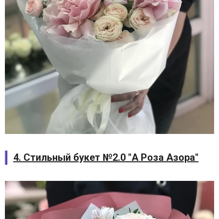
4. Стильный букет №2.0 "А Роза Азора"