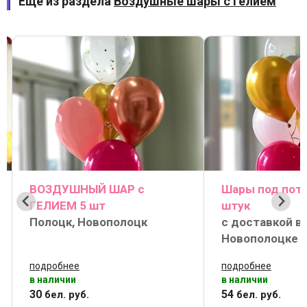
Ещё из раздела
Воздушные шары с гелием
ВОЗДУШНЫЙ ШАР с
Шары под пото
ГЕЛИЕМ 5 шт
штук
Полоцк, Новополоцк
с доставкой в
Новополоцке
подробнее
подробнее
в наличии
в наличии
30
54
бел. руб.
бел. руб.