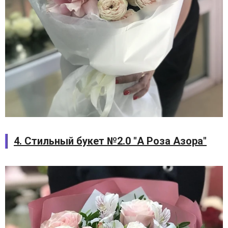
4. Стильный букет №2.0 "А Роза Азора"