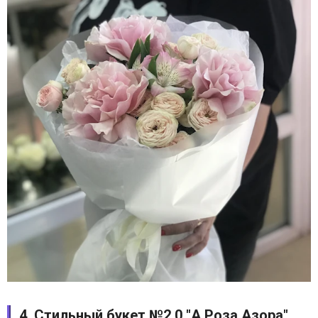
4. Стильный букет №2.0 "А Роза Азора"