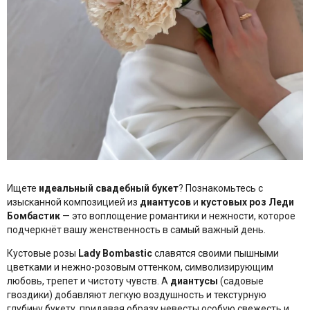
Ищете
идеальный свадебный букет
? Познакомьтесь с
изысканной композицией из
диантусов
и
кустовых роз Леди
Бомбастик
— это воплощение романтики и нежности, которое
подчеркнёт вашу женственность в самый важный день.
Кустовые розы
Lady Bombastic
славятся своими пышными
цветками и нежно-розовым оттенком, символизирующим
любовь, трепет и чистоту чувств. А
диантусы
(садовые
гвоздики) добавляют легкую воздушность и текстурную
глубину букету, придавая образу невесты особую свежесть и