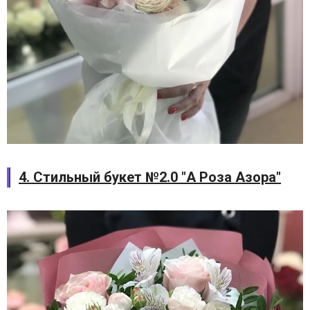
4. Стильный букет №2.0 "А Роза Азора"