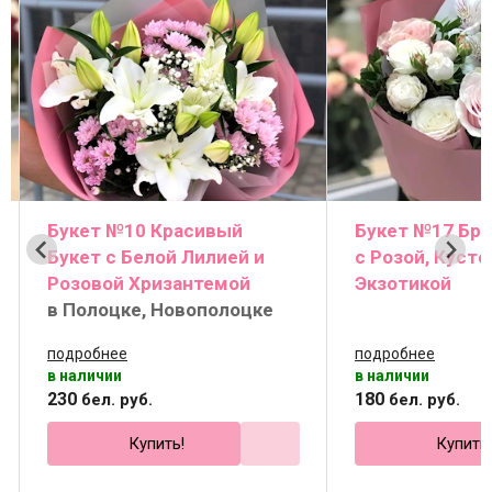
Букет №10 Красивый
Букет №17 Бро
Букет с Белой Лилией и
с Розой, Кусто
Розовой Хризантемой
Экзотикой
в Полоцке, Новополоцке
подробнее
подробнее
в наличии
в наличии
230
180
бел. руб.
бел. руб.
Купить!
Купить