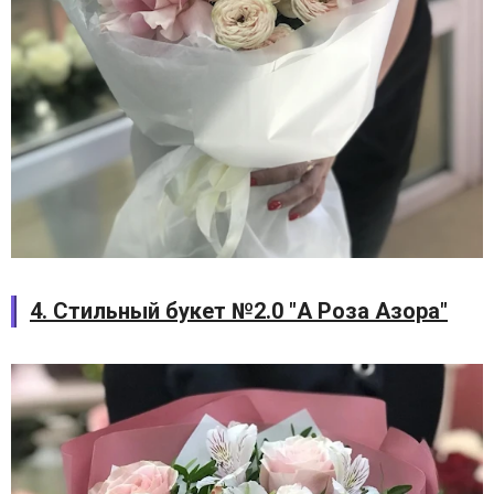
4. Стильный букет №2.0 "А Роза Азора"