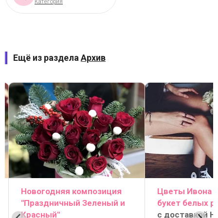
Категория
Ещё из раздела
Архив
Новогодняя композиция
Цветы Ивона Г
"Праздничный Зеленый и
букет белых р
Красный"
с доставкой Н