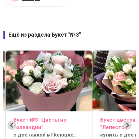
Ещё из раздела
Букет "№3"
Букет №3 "Цветы из
Букет цветов
Голландии"
"Лепесток"
с доставкой в Полоцке,
купить с дост