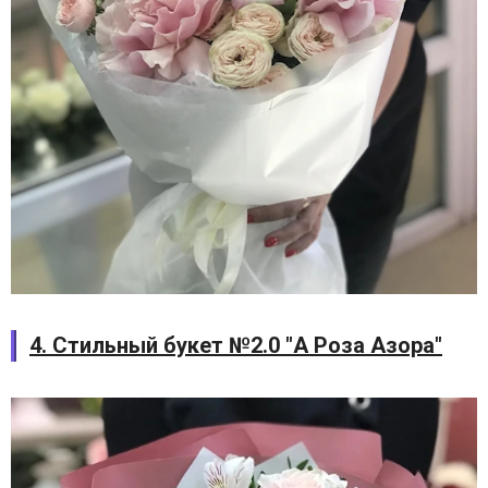
4. Стильный букет №2.0 "А Роза Азора"