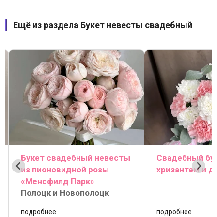
Ещё из раздела
Букет невесты свадебный
Букет свадебный невесты
Свадебный бук
из пионовидной розы
хризантем и д
«Менсфилд Парк»
Полоцк и Новополоцк
подробнее
подробнее