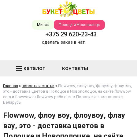
Минск
Полоцк и Новополоцк
+375 29 620-23-43
сделать заказ в чат:
каталог
контакты
Главная
»
новости и статьи
»
Flowwow, флоу воу, флоувоу, флау вау,
это - доставка цветов в Полоцке и Новополоцке, на сайте flowwow
com и flowwow ru flowwow работает в Полоцке и Новополоцке,
Беларусь
Flowwow, флоу воу, флоувоу, флау
вау, это - доставка цветов в
Полоцке и Новополоцке, на сайте