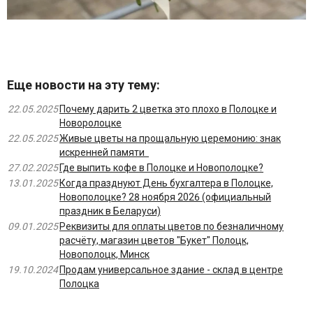
Еще новости на эту тему:
22.05.2025
Почему дарить 2 цветка это плохо в Полоцке и
Новоролоцке
22.05.2025
Живые цветы на прощальную церемонию: знак
искренней памяти
27.02.2025
Где выпить кофе в Полоцке и Новополоцке?
13.01.2025
Когда празднуют День бухгалтера в Полоцке,
Новополоцке? 28 ноября 2026 (официальный
праздник в Беларуси)
09.01.2025
Реквизиты для оплаты цветов по безналичному
расчёту, магазин цветов "Букет" Полоцк,
Новополоцк, Минск
19.10.2024
Продам универсальное здание - склад в центре
Полоцка