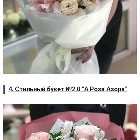
4. Стильный букет №2.0 "А Роза Азора"