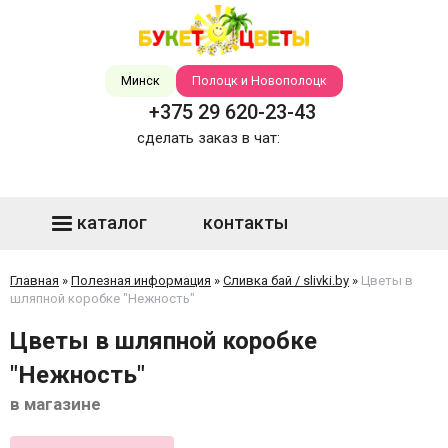
Минск
Полоцк и Новополоцк
+375 29 620-23-43
сделать заказ в чат:
каталог
контакты
Главная
»
Полезная информация
»
Сливка бай / slivki.by
»
Цветы в
шляпной коробке "Нежность"
Цветы в шляпной коробке
"Нежность"
в магазине