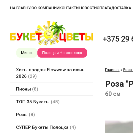
НА ГЛАВНУЮ
О КОМПАНИИ
КОНТАКТЫ
НОВОСТИ
ОПЛАТА
ДОСТАВКА
+375 29 
Минск
Полоцк и Новополоцк
Хиты продаж Flowwow за июнь
Главная
»
Роза
2026
29
Роза "
Пионы
8
60 см
ТОП 35 Букеты
48
Розы
8
СУПЕР Букеты Полоцка
4