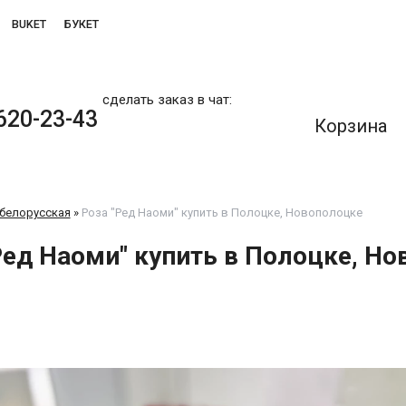
BUKET
БУКЕТ
сделать заказ в чат:
620-23-43
Корзина
 белорусская
»
Роза "Ред Наоми" купить в Полоцке, Новополоцке
Ред Наоми" купить в Полоцке, Н