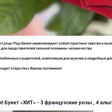
т розы Ред Наоми символизирует собой страстные чувства и пылк
 для представителей сильной половины человечества.
любленных и родителей, композиции для мужчин и свадебный деко
входит открытка с Вашим посланием!
я! Букет «ХИТ» - 3 французские розы , 4 ал