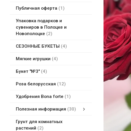
Публичная оферта
1
Упаковка подарков и
сувениров в Полоцке и
Новополоцке
2
СЕЗОННЫЕ БУКЕТЫ
4
Мягкие игрушки
4
Букет "№3"
4
Роза белорусская
12
Удобрения Bona forte
1
Полезная информация
30
Полезная информация
14 октября 2026 День Матери!
5 октября 2026 День учителя!
Аренда магазина в Полоцке
Имбирные пряники
Свадебный букет невесты
Цветочные композиции для преподавателей!
14 февраля 2026
смотреть все
Сливка бай / slivki.by
Грунт для комнатных
растений
2